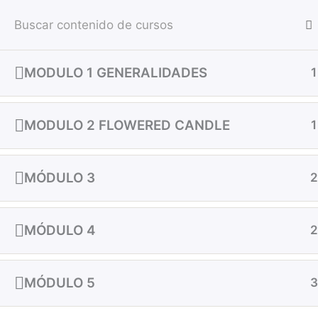
Ir
al
contenido
MODULO 1 GENERALIDADES
1
Inicio
Todos los cursos
Velas
MODULO 2 FLOWERED CANDLE
1
MÓDULO 3
2
MÓDULO 4
2
MÓDULO 5
3