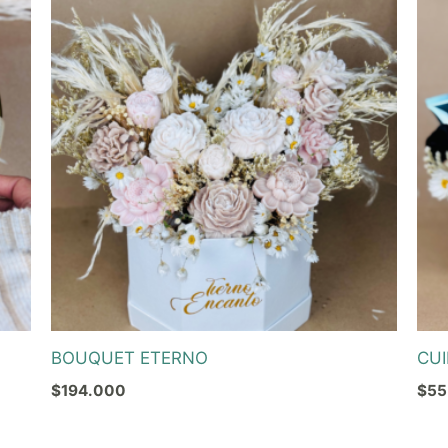
BOUQUET ETERNO
CUI
$
194.000
$
55